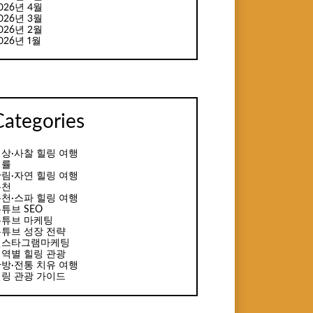
026년 4월
026년 3월
026년 2월
026년 1월
Categories
상·사찰 힐링 여행
법률
림·자연 힐링 여행
온천
천·스파 힐링 여행
튜브 SEO
유튜브 마케팅
튜브 성장 전략
인스타그램마케팅
역별 힐링 관광
방·전통 치유 여행
링 관광 가이드