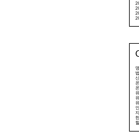
2
2
2
2
명
산
온
유
유
지
한
힐