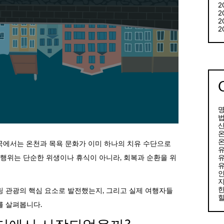
2
2
2
2
명
산
온
국에서는 온천과 목욕 문화가 이미 하나의 치유 수단으로
유
 행위는 단순한 위생이나 휴식이 아니라, 회복과 순환을 위
유
지
한
링 관광의 핵심 요소로 발전했는지, 그리고 실제 여행자들
힐
를 살펴봅니다.