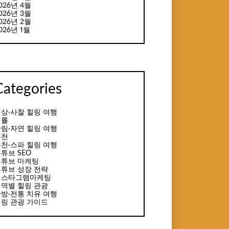
026년 4월
026년 3월
026년 2월
026년 1월
Categories
상·사찰 힐링 여행
법률
림·자연 힐링 여행
온천
천·스파 힐링 여행
튜브 SEO
유튜브 마케팅
튜브 성장 전략
인스타그램마케팅
역별 힐링 관광
방·전통 치유 여행
링 관광 가이드